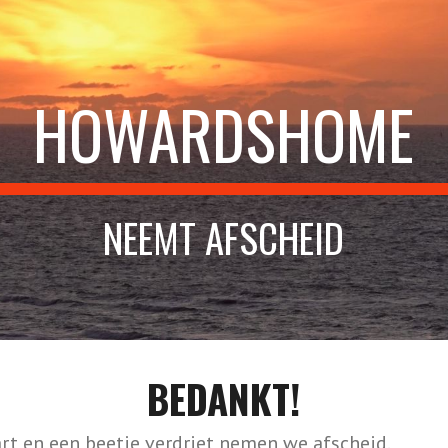
ip to main content
Skip to navigat
HOWARDSHOME
NEEMT AFSCHEID
BEDANKT!
t en een beetje verdriet nemen we afscheid.